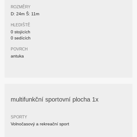
ROZMĚRY
D: 24m Š: 11m
HLEDIŠTĚ
0 stojících
0 sedících
POVRCH
antuka
multifunkční sportovní plocha 1x
SPORTY
Volnočasový a rekreační sport