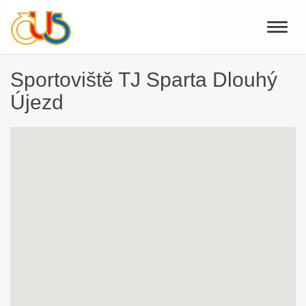
Toggle
naviga
Sportoviště TJ Sparta Dlouhý
Újezd