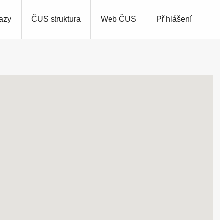
azy
ČUS struktura
Web ČUS
Přihlášení