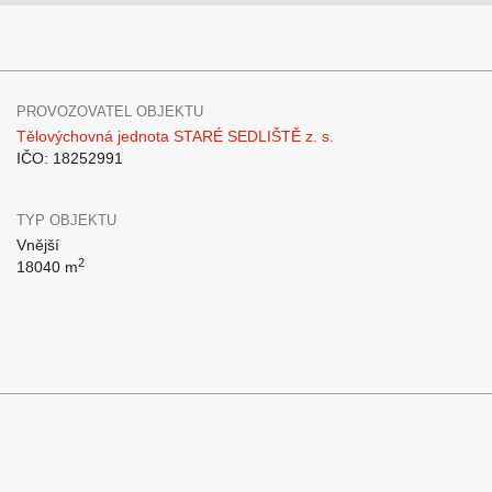
PROVOZOVATEL OBJEKTU
Tělovýchovná jednota STARÉ SEDLIŠTĚ z. s.
IČO: 18252991
TYP OBJEKTU
Vnější
2
18040 m