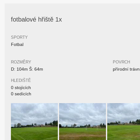
fotbalové hřiště 1x
SPORTY
Fotbal
ROZMĚRY
POVRCH
D: 104m Š: 64m
přírodní trávn
HLEDIŠTĚ
0 stojících
0 sedících