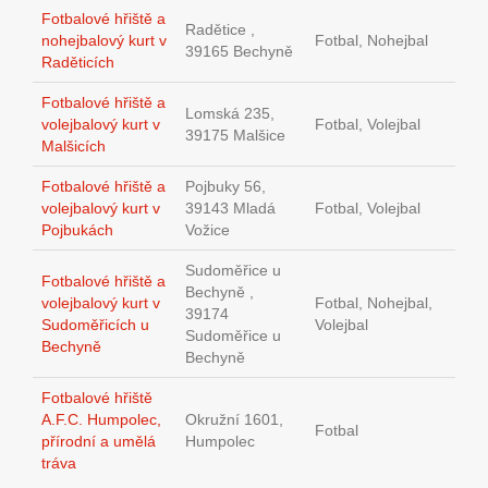
Fotbalové hřiště a
Radětice ,
nohejbalový kurt v
Fotbal, Nohejbal
39165 Bechyně
Raděticích
Fotbalové hřiště a
Lomská 235,
volejbalový kurt v
Fotbal, Volejbal
39175 Malšice
Malšicích
Fotbalové hřiště a
Pojbuky 56,
volejbalový kurt v
39143 Mladá
Fotbal, Volejbal
Pojbukách
Vožice
Sudoměřice u
Fotbalové hřiště a
Bechyně ,
volejbalový kurt v
Fotbal, Nohejbal,
39174
Sudoměřicích u
Volejbal
Sudoměřice u
Bechyně
Bechyně
Fotbalové hřiště
A.F.C. Humpolec,
Okružní 1601,
Fotbal
přírodní a umělá
Humpolec
tráva