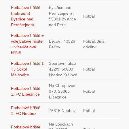
Fotbalové hřiště
Bystřice nad
(náhradní)
Pernštejnem ,
Fotbal
Bystřice nad
59301 Bystřice
Pernštejnem
nad Pern.
Fotbalové hřiště +
volejbalové hřiště
Bečov , 43526
Fotbal, Jiná
+ víceúčelové
Bečov
odvětví
hřiště
Fotbalové hřiště 1
Sportovní ulice
TJ Sokol
422/9, 50009
Fotbal
Malšovice
Hradec Králové
Na Chrupavce
Fotbalové hřiště
973, 25065
Fotbal
1. FC Líbeznice
Líbeznice
Fotbalové hřiště
76315 Neubuz
Fotbal
1. FC Neubuz
Na Loučkách
Fotbalové hřiště