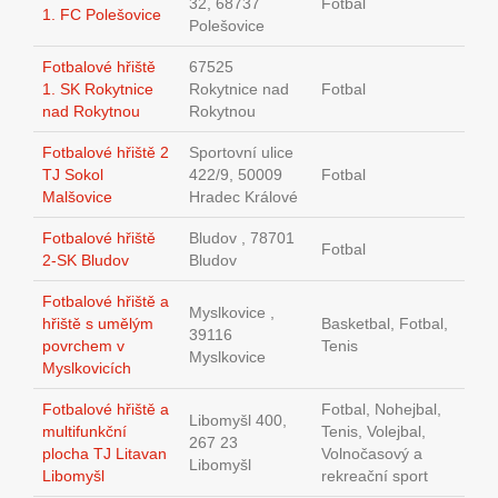
32, 68737
Fotbal
1. FC Polešovice
Polešovice
Fotbalové hřiště
67525
1. SK Rokytnice
Rokytnice nad
Fotbal
nad Rokytnou
Rokytnou
Fotbalové hřiště 2
Sportovní ulice
TJ Sokol
422/9, 50009
Fotbal
Malšovice
Hradec Králové
Fotbalové hřiště
Bludov , 78701
Fotbal
2-SK Bludov
Bludov
Fotbalové hřiště a
Myslkovice ,
hřiště s umělým
Basketbal, Fotbal,
39116
povrchem v
Tenis
Myslkovice
Myslkovicích
Fotbalové hřiště a
Fotbal, Nohejbal,
Libomyšl 400,
multifunkční
Tenis, Volejbal,
267 23
plocha TJ Litavan
Volnočasový a
Libomyšl
Libomyšl
rekreační sport