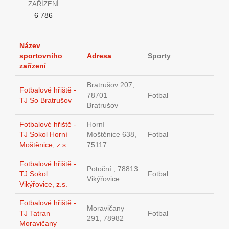
ZAŘÍZENÍ
6 786
Název
sportovního
Adresa
Sporty
zařízení
Bratrušov 207,
Fotbalové hřiště -
78701
Fotbal
TJ So Bratrušov
Bratrušov
Fotbalové hřiště -
Horní
TJ Sokol Horní
Moštěnice 638,
Fotbal
Moštěnice, z.s.
75117
Fotbalové hřiště -
Potoční , 78813
TJ Sokol
Fotbal
Vikýřovice
Vikýřovice, z.s.
Fotbalové hřiště -
Moravičany
TJ Tatran
Fotbal
291, 78982
Moravičany