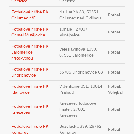
Chelčice
Chelčice
Fotbalové hřiště FK
Na Hatích 83, 50351
Fotbal
Chlumec n/C
Chlumec nad Cidlinou
Fotbalové hřiště FK
1.máje , 27007
Fotbal
Chmel Mutějovice
Mutějovice
Fotbalové hřiště FK
Veleslavínova 1099,
Jaroměřice
Fotbal
67551 Jaroměřice
n/Rokytnou
Fotbalové hřiště FK
35705 Jindřichovice 63
Fotbal
Jindřichovice
Fotbalové hřiště FK
V Jehličině 391, 19014
Fotbal,
Klánovice
Praha 9
Volejbal
Kněževec fotbalové
Fotbalové hřiště FK
hřiště , 27001
Fotbal
Kněževes
Kněževes
Fotbalové hřiště FK
Buzulucká 339, 26762
Fotbal
Komárov
Komárov