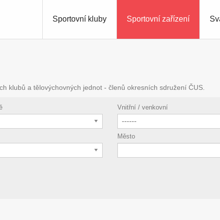
Sportovní kluby
Sportovní zařízení
Sv
ch klubů a tělovýchovných jednot - členů okresních sdružení ČUS.
ě
Vnitřní / venkovní
------
Město