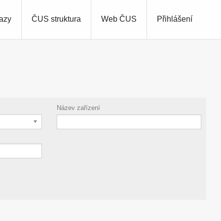
azy
ČUS struktura
Web ČUS
Přihlášení
Název zařízení