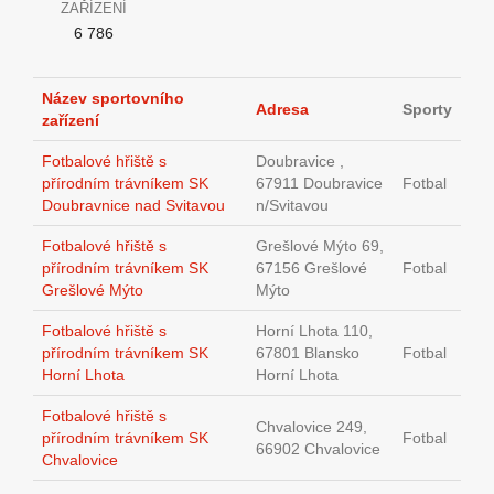
ZAŘÍZENÍ
6 786
Název sportovního
Adresa
Sporty
zařízení
Fotbalové hřiště s
Doubravice ,
přírodním trávníkem SK
67911 Doubravice
Fotbal
Doubravnice nad Svitavou
n/Svitavou
Fotbalové hřiště s
Grešlové Mýto 69,
přírodním trávníkem SK
67156 Grešlové
Fotbal
Grešlové Mýto
Mýto
Fotbalové hřiště s
Horní Lhota 110,
přírodním trávníkem SK
67801 Blansko
Fotbal
Horní Lhota
Horní Lhota
Fotbalové hřiště s
Chvalovice 249,
přírodním trávníkem SK
Fotbal
66902 Chvalovice
Chvalovice