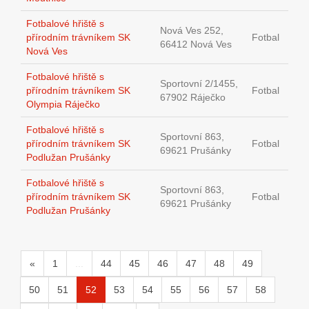
Fotbalové hřiště s
Nová Ves 252,
přírodním trávníkem SK
Fotbal
66412 Nová Ves
Nová Ves
Fotbalové hřiště s
Sportovní 2/1455,
přírodním trávníkem SK
Fotbal
67902 Ráječko
Olympia Ráječko
Fotbalové hřiště s
Sportovní 863,
přírodním trávníkem SK
Fotbal
69621 Prušánky
Podlužan Prušánky
Fotbalové hřiště s
Sportovní 863,
přírodním trávníkem SK
Fotbal
69621 Prušánky
Podlužan Prušánky
«
1
...
44
45
46
47
48
49
50
51
52
53
54
55
56
57
58