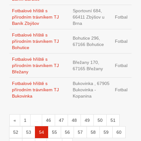
Fotbalové hřiště s
Sportovní 684,
přírodním trávníkem TJ
66411 Zbýšov u
Fotbal
Baník Zbýšov
Brna
Fotbalové hřiště s
Bohutice 296,
přírodním trávníkem TJ
Fotbal
67166 Bohutice
Bohutice
Fotbalové hřiště s
Břežany 170,
přírodním trávníkem TJ
Fotbal
67165 Břežany
Břežany
Fotbalové hřiště s
Bukovinka , 67905
přírodním trávníkem TJ
Bukovinka -
Fotbal
Bukovinka
Kopanina
«
1
...
46
47
48
49
50
51
52
53
54
55
56
57
58
59
60