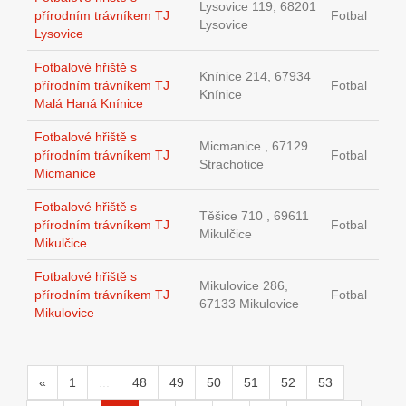
Lysovice 119, 68201
přírodním trávníkem TJ
Fotbal
Lysovice
Lysovice
Fotbalové hřiště s
Knínice 214, 67934
přírodním trávníkem TJ
Fotbal
Knínice
Malá Haná Knínice
Fotbalové hřiště s
Micmanice , 67129
přírodním trávníkem TJ
Fotbal
Strachotice
Micmanice
Fotbalové hřiště s
Těšice 710 , 69611
přírodním trávníkem TJ
Fotbal
Mikulčice
Mikulčice
Fotbalové hřiště s
Mikulovice 286,
přírodním trávníkem TJ
Fotbal
67133 Mikulovice
Mikulovice
«
1
...
48
49
50
51
52
53