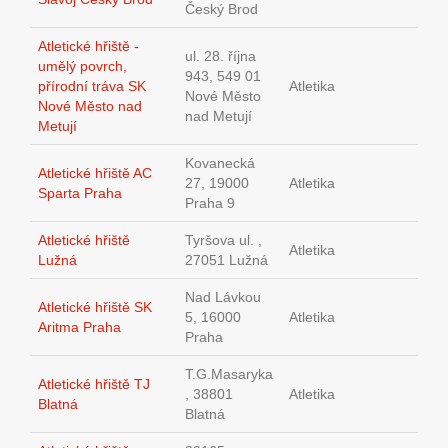
Český Brod
Atletické hřiště -
ul. 28. října
umělý povrch,
943, 549 01
přírodní tráva SK
Atletika
Nové Město
Nové Město nad
nad Metují
Metují
Kovanecká
Atletické hřiště AC
27, 19000
Atletika
Sparta Praha
Praha 9
Atletické hřiště
Tyršova ul. ,
Atletika
Lužná
27051 Lužná
Nad Lávkou
Atletické hřiště SK
5, 16000
Atletika
Aritma Praha
Praha
T.G.Masaryka
Atletické hřiště TJ
, 38801
Atletika
Blatná
Blatná