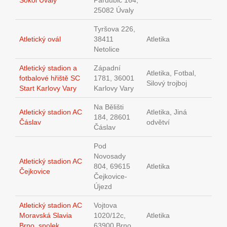
Sokol Úvaly
Pardubic 164,
25082 Úvaly
Tyršova 226,
Atletický ovál
38411
Atletika
Netolice
Atletický stadion a
Západní
Atletika, Fotbal,
fotbalové hřiště SC
1781, 36001
Silový trojboj
Start Karlovy Vary
Karlovy Vary
Na Bělišti
Atletický stadion AC
Atletika, Jiná
184, 28601
Čáslav
odvětví
Čáslav
Pod
Novosady
Atletický stadion AC
804, 69615
Atletika
Čejkovice
Čejkovice-
Újezd
Atletický stadion AC
Vojtova
Moravská Slavia
1020/12c,
Atletika
Brno, spolek
63900 Brno