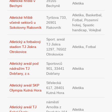
Atletické hřiště v
39165
Atletika
Bechyni
Bechyně
Atletika, Basketbal,
Atletické hřiště
Tyršova 733,
Fotbal, Pozemní
včetně sektorů u
26901
hokej, Spastic
Sokolovny Rakovník
Rakovník
handicap, Volejbal
Sport. areál
Atletický a fotbalový
TJ Jiskra
stadion TJ Jiskra
Atletika, Fotbal
1297, 76502
Otrokovice
Otrokovice
Atletický areál pod
Sportovců
nádražím TJ
901, 33441
Atletika
Dobřany, z.s.
Dobřany
Střelecká
Atletický areál SKP
617, 28401
Atletika
Olympia Kutná Hora
Kutná Hora
náměstí
Atletický areál TJ
Arnošta z
Atletika