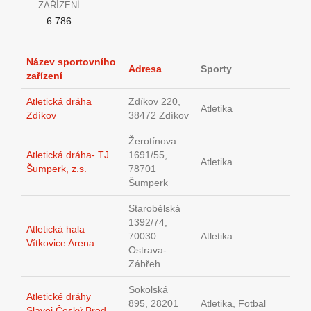
ZAŘÍZENÍ
6 786
Název sportovního
Adresa
Sporty
zařízení
Atletická dráha
Zdíkov 220,
Atletika
Zdíkov
38472 Zdíkov
Žerotínova
Atletická dráha- TJ
1691/55,
Atletika
Šumperk, z.s.
78701
Šumperk
Starobělská
1392/74,
Atletická hala
70030
Atletika
Vítkovice Arena
Ostrava-
Zábřeh
Sokolská
Atletické dráhy
895, 28201
Atletika, Fotbal
Slavoj Český Brod