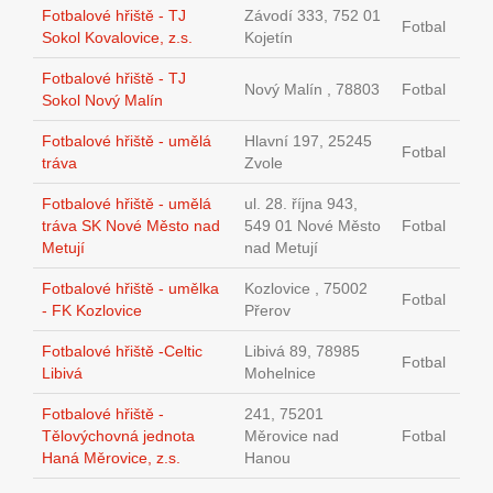
Fotbalové hřiště - TJ
Závodí 333, 752 01
Fotbal
Sokol Kovalovice, z.s.
Kojetín
Fotbalové hřiště - TJ
Nový Malín , 78803
Fotbal
Sokol Nový Malín
Fotbalové hřiště - umělá
Hlavní 197, 25245
Fotbal
tráva
Zvole
Fotbalové hřiště - umělá
ul. 28. října 943,
tráva SK Nové Město nad
549 01 Nové Město
Fotbal
Metují
nad Metují
Fotbalové hřiště - umělka
Kozlovice , 75002
Fotbal
- FK Kozlovice
Přerov
Fotbalové hřiště -Celtic
Libivá 89, 78985
Fotbal
Libivá
Mohelnice
Fotbalové hřiště -
241, 75201
Tělovýchovná jednota
Měrovice nad
Fotbal
Haná Měrovice, z.s.
Hanou