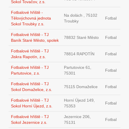
Sokol Tovačov, z.s.
Fotbalové hřiště -
Na dolách , 75102
Tělovýchovná jednota
Fotbal
Troubky
Sokol Troubky z.s.
Fotbalové hřiště - TJ
78832 Staré Město
Fotbal
Baník Staré Město, spolek
Fotbalové hřiště - TJ
78814 RAPOTÍN
Fotbal
Jiskra Rapotín, z.s.
Fotbalové hřiště - TJ
Partutovice 61,
Fotbal
Partutovice, z.s.
75301
Fotbalové hřiště - TJ
75115 Domaželice
Fotbal
Sokol Domaželice, z.s.
Fotbalové hřiště - TJ
Horní Újezd 149,
Fotbal
Sokol Horní Újezd, z.s.
75353
Fotbalové hřiště - TJ
Jezernice 206,
Fotbal
Sokol Jezernice z.s.
75131