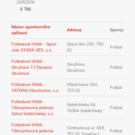
ZAŘÍZENÍ
6 786
Název sportovního
Adresa
Sporty
zařízení
Fotbalové hřiště - Sport
Stará Ves 258, 750
Fotbal
club STARÁ VES, z.s.
02
Fotbalové hřiště -
Stružnice ,
Stružnice TJ Dynamo
Fotbal
Stružnice
Stružnice
Fotbalové hřiště -
Všechovice 264,
Fotbal
TATRAN Všechovice, z.s.
753 01
Fotbalové hřiště -
Soběchleby 84,
Tělovýchovná jednota
Fotbal
75354 Soběchleby
Sokol Soběchleby, z.s.
Fotbalové hřiště -
Cimburkova ul. 659,
Tělovýchovná jednota
Fotbal
751 01 Tovačov I