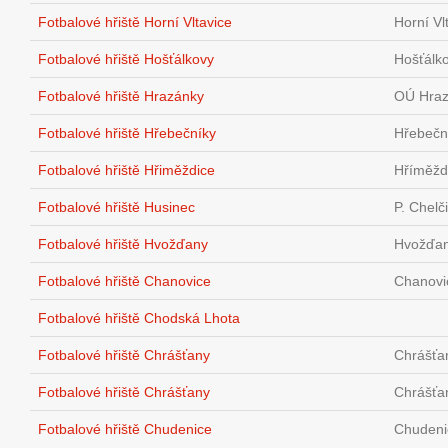
Fotbalové hřiště Horní Vltavice
Horní Vl
Fotbalové hřiště Hošťálkovy
Hošťálko
Fotbalové hřiště Hrazánky
OÚ Hraz
Fotbalové hřiště Hřebečníky
Hřebečn
Fotbalové hřiště Hřiměždice
Hříměžd
Fotbalové hřiště Husinec
P. Chelč
Fotbalové hřiště Hvožďany
Hvožďan
Fotbalové hřiště Chanovice
Chanovi
Fotbalové hřiště Chodská Lhota
Fotbalové hřiště Chrášťany
Chrášťa
Fotbalové hřiště Chrášťany
Chrášťa
Fotbalové hřiště Chudenice
Chudeni