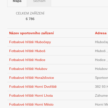
Mapa
Seznam
CELKEM ZAŘÍZENÍ
6 786
Název sportovního zařízení
Adresa
Fotbalové hřiště Hlubočepy
Hluboče
Fotbalové hřiště Hluboš
Hluboš 
Fotbalové hřiště Hodice
Hodice 
Fotbalové hřiště Holubov
Holubov
Fotbalové hřiště Horažďovice
Sportov
Fotbalové hřiště Horní Dvořiště
382 93 H
Fotbalové hřiště Horní Lhota
Záhumen
Fotbalové hřiště Horní Město
Horní M