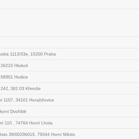
pská 1113/33e, 15200 Praha
, 26222 Hluboš
, 58901 Hodice
 242, 382 03 Křemže
ní 1107, 34101 Horažďovice
orní Dvořiště
í 110 , 74764 Horní Lhota
ěsto 39/00296015, 79344 Horní Město