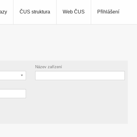
azy
ČUS struktura
Web ČUS
Přihlášení
Název zařízení