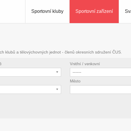
Sportovní kluby
Sportovní zařízení
Sv
ch klubů a tělovýchovných jednot - členů okresních sdružení ČUS.
ě
Vnitřní / venkovní
------
Město