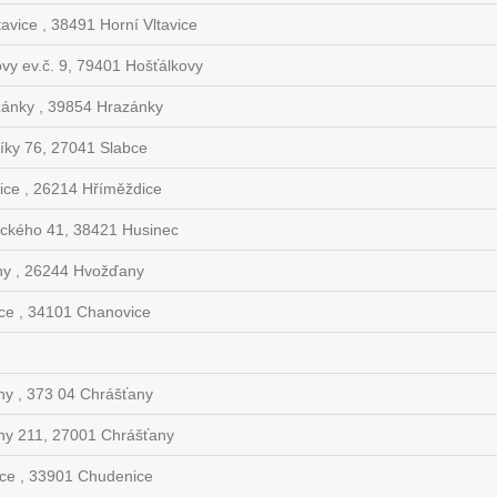
tavice , 38491 Horní Vltavice
vy ev.č. 9, 79401 Hošťálkovy
ánky , 39854 Hrazánky
íky 76, 27041 Slabce
ice , 26214 Hříměždice
ického 41, 38421 Husinec
y , 26244 Hvožďany
ce , 34101 Chanovice
ny , 373 04 Chrášťany
ny 211, 27001 Chrášťany
ce , 33901 Chudenice