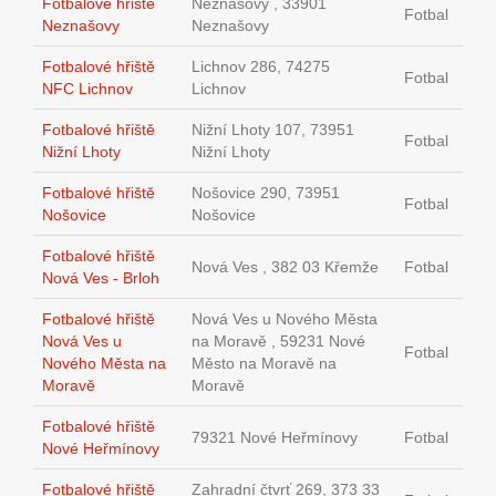
Fotbalové hřiště
Neznašovy , 33901
Fotbal
Neznašovy
Neznašovy
Fotbalové hřiště
Lichnov 286, 74275
Fotbal
NFC Lichnov
Lichnov
Fotbalové hřiště
Nižní Lhoty 107, 73951
Fotbal
Nižní Lhoty
Nižní Lhoty
Fotbalové hřiště
Nošovice 290, 73951
Fotbal
Nošovice
Nošovice
Fotbalové hřiště
Nová Ves , 382 03 Křemže
Fotbal
Nová Ves - Brloh
Fotbalové hřiště
Nová Ves u Nového Města
Nová Ves u
na Moravě , 59231 Nové
Fotbal
Nového Města na
Město na Moravě na
Moravě
Moravě
Fotbalové hřiště
79321 Nové Heřmínovy
Fotbal
Nové Heřmínovy
Fotbalové hřiště
Zahradní čtvrť 269, 373 33