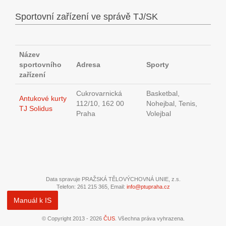
Sportovní zařízení ve správě TJ/SK
Název
sportovního
Adresa
Sporty
zařízení
Cukrovarnická
Basketbal,
Antukové kurty
112/10, 162 00
Nohejbal, Tenis,
TJ Solidus
Praha
Volejbal
Data spravuje PRAŽSKÁ TĚLOVÝCHOVNÁ UNIE, z.s.
Telefon: 261 215 365, Email:
info@ptupraha.cz
Manuál k IS
© Copyright 2013 - 2026
ČUS
. Všechna práva vyhrazena.