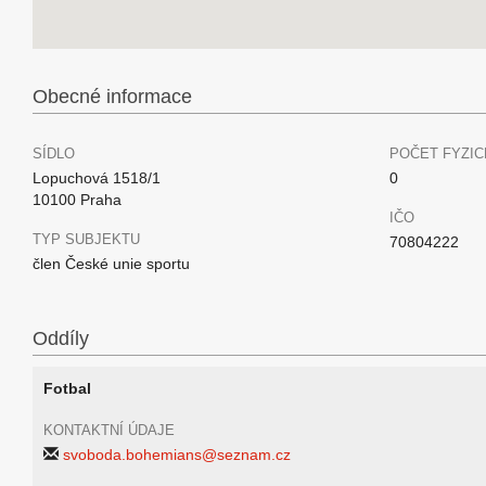
Obecné informace
SÍDLO
POČET FYZIC
Lopuchová 1518/1
0
10100 Praha
IČO
TYP SUBJEKTU
70804222
člen České unie sportu
Oddíly
Fotbal
KONTAKTNÍ ÚDAJE
svoboda.bohemians@seznam.cz