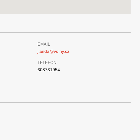
EMAIL
jlanda@volny.cz
TELEFON
608731954