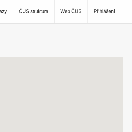
azy
ČUS struktura
Web ČUS
Přihlášení