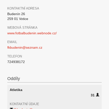
KONTAKTNÍ ADRESA
Budenín 26
259 01 Votice
WEBOVÁ STRÁNKA
www.fotbalbudenin.webnode.cz/
EMAIL
fkbudenin@seznam.cz
TELEFON
724938172
Oddíly
Atletika
31
KONTAKTNÍ ÚDAJE