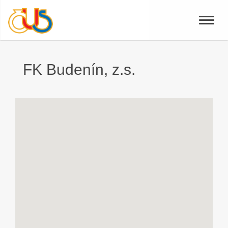
Toggle
naviga
FK Budenín, z.s.