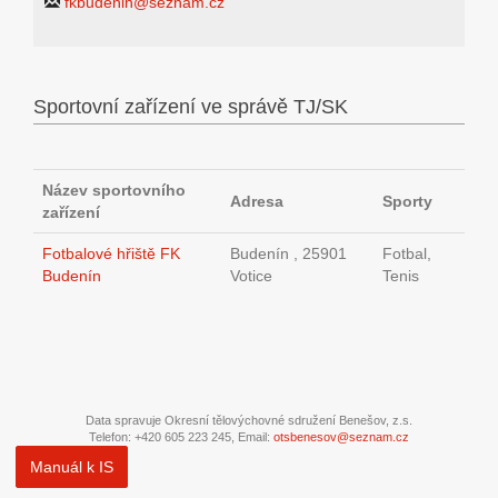
fkbudenin@seznam.cz
Sportovní zařízení ve správě TJ/SK
Název sportovního
Adresa
Sporty
zařízení
Fotbalové hřiště FK
Budenín , 25901
Fotbal,
Budenín
Votice
Tenis
Data spravuje Okresní tělovýchovné sdružení Benešov, z.s.
Telefon: +420 605 223 245, Email:
otsbenesov@seznam.cz
Manuál k IS