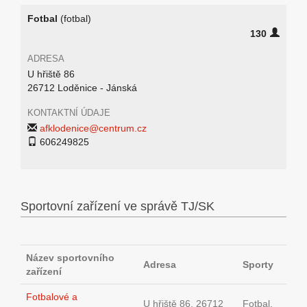
Fotbal
(fotbal)
130
ADRESA
U hřiště 86
26712 Loděnice - Jánská
KONTAKTNÍ ÚDAJE
afklodenice@centrum.cz
606249825
Sportovní zařízení ve správě TJ/SK
Název sportovního
Adresa
Sporty
zařízení
Fotbalové a
U hřiště 86, 26712
Fotbal,