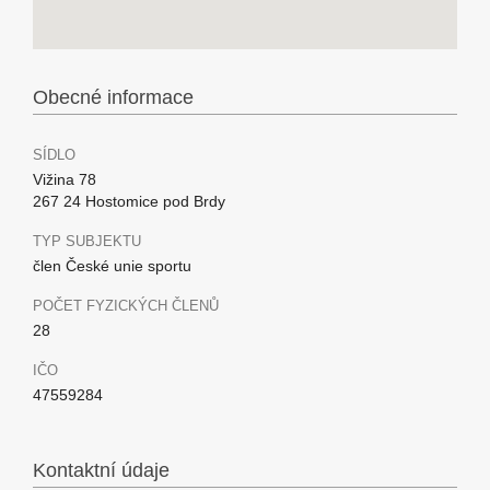
Obecné informace
SÍDLO
Vižina 78
267 24 Hostomice pod Brdy
TYP SUBJEKTU
člen České unie sportu
POČET FYZICKÝCH ČLENŮ
28
IČO
47559284
Kontaktní údaje