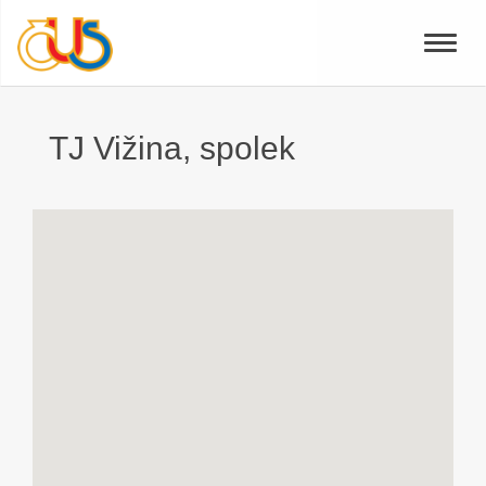
Toggle
naviga
TJ Vižina, spolek