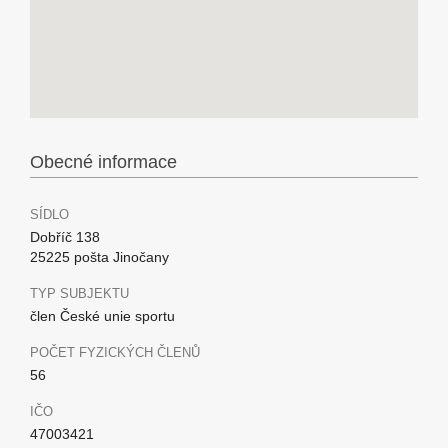
Obecné informace
SÍDLO
Dobříč 138
25225 pošta Jinočany
TYP SUBJEKTU
člen České unie sportu
POČET FYZICKÝCH ČLENŮ
56
IČO
47003421