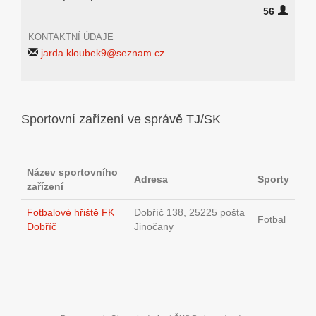
56
KONTAKTNÍ ÚDAJE
jarda.kloubek9@seznam.cz
Sportovní zařízení ve správě TJ/SK
Název sportovního
Adresa
Sporty
zařízení
Fotbalové hřiště FK
Dobříč 138, 25225 pošta
Fotbal
Dobříč
Jinočany