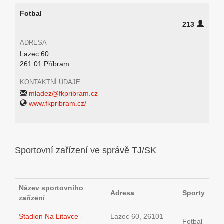
Fotbal
213
ADRESA
Lazec 60
261 01 Příbram
KONTAKTNÍ ÚDAJE
mladez@fkpribram.cz
www.fkpribram.cz/
Sportovní zařízení ve správě TJ/SK
Název sportovního
Adresa
Sporty
zařízení
Stadion Na Litavce -
Lazec 60, 26101
Fotbal