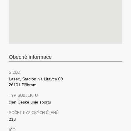
Obecné informace
SÍDLO
Lazec, Stadion Na Litavce 60
26101 Příbram
TYP SUBJEKTU
člen České unie sportu
POČET FYZICKÝCH ČLENŮ
213
IČO