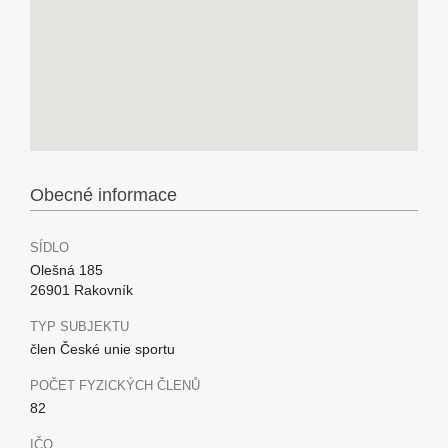
Obecné informace
SÍDLO
Olešná 185
26901 Rakovník
TYP SUBJEKTU
člen České unie sportu
POČET FYZICKÝCH ČLENŮ
82
IČO