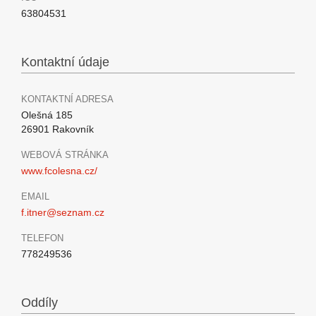
63804531
Kontaktní údaje
KONTAKTNÍ ADRESA
Olešná 185
26901 Rakovník
WEBOVÁ STRÁNKA
www.fcolesna.cz/
EMAIL
f.itner@seznam.cz
TELEFON
778249536
Oddíly