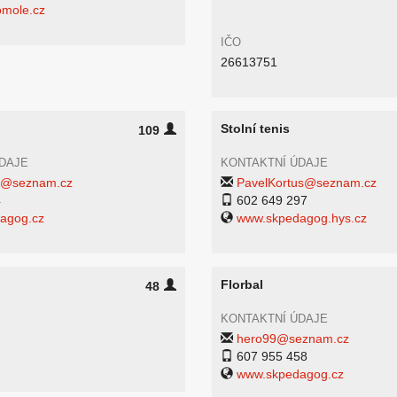
mole.cz
IČO
26613751
Stolní tenis
109
DAJE
KONTAKTNÍ ÚDAJE
1@seznam.cz
PavelKortus@seznam.cz
4
602 649 297
agog.cz
www.skpedagog.hys.cz
Florbal
48
KONTAKTNÍ ÚDAJE
hero99@seznam.cz
607 955 458
www.skpedagog.cz