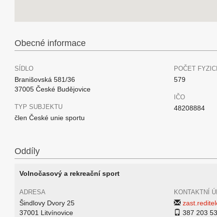
Obecné informace
SÍDLO
POČET FYZIC
Branišovská 581/36
579
37005 České Budějovice
IČO
TYP SUBJEKTU
48208884
člen České unie sportu
Oddíly
Volnočasový a rekreační sport
ADRESA
KONTAKTNÍ Ú
Šindlovy Dvory 25
zast.redit
37001 Litvínovice
387 203 5