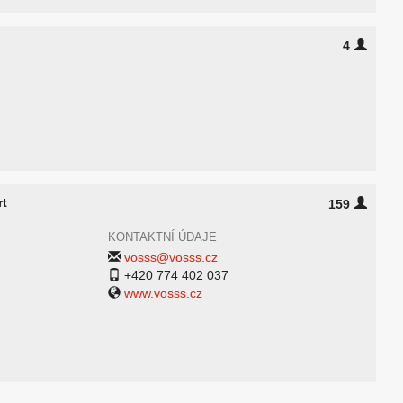
4
rt
159
KONTAKTNÍ ÚDAJE
vosss@vosss.cz
+420 774 402 037
www.vosss.cz