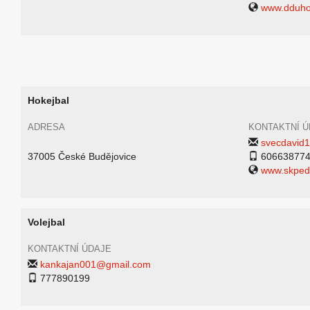
www.dduho
Hokejbal
ADRESA
KONTAKTNÍ Ú
svecdavid
37005 České Budějovice
60663877
www.skped
Volejbal
KONTAKTNÍ ÚDAJE
kankajan001@gmail.com
777890199