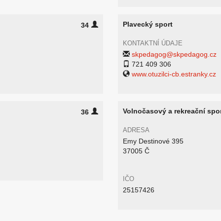
Plavecký sport
34
KONTAKTNÍ ÚDAJE
skpedagog@skpedagog.cz
721 409 306
www.otuzilci-cb.estranky.cz
Volnočasový a rekreační spo
36
ADRESA
Emy Destinové 395
37005 Č
IČO
25157426