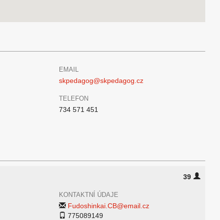
EMAIL
skpedagog@skpedagog.cz
TELEFON
734 571 451
39
KONTAKTNÍ ÚDAJE
Fudoshinkai.CB@email.cz
775089149