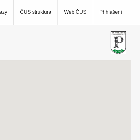
azy
ČUS struktura
Web ČUS
Přihlášení