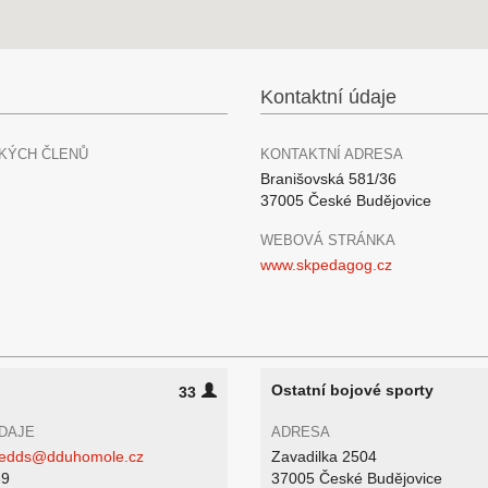
Kontaktní údaje
KÝCH ČLENŮ
KONTAKTNÍ ADRESA
Branišovská 581/36
37005 České Budějovice
WEBOVÁ STRÁNKA
www.skpedagog.cz
Ostatní bojové sporty
33
DAJE
ADRESA
eledds@dduhomole.cz
Zavadilka 2504
39
37005 České Budějovice