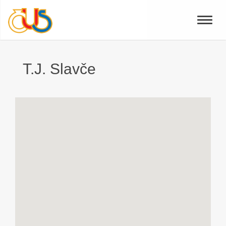
Toggle
naviga
T.J. Slavče