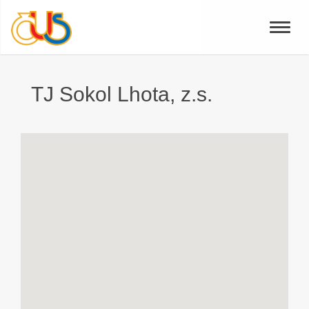
Toggle
naviga
TJ Sokol Lhota, z.s.