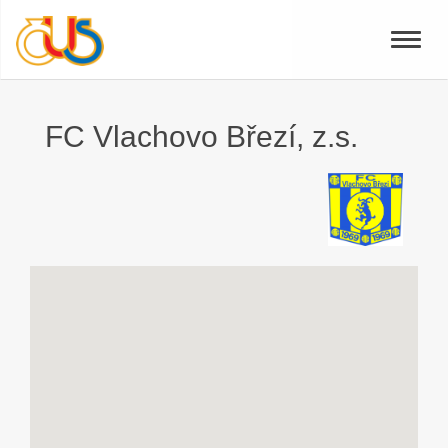
Toggle
naviga
FC Vlachovo Březí, z.s.