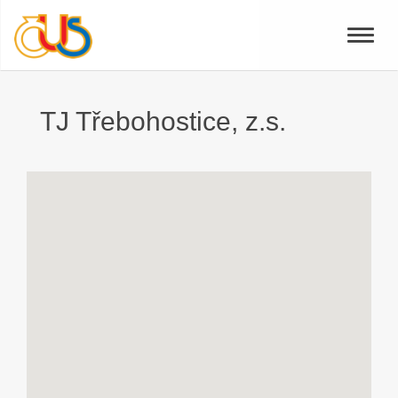
Toggle
naviga
TJ Třebohostice, z.s.