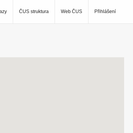
azy
ČUS struktura
Web ČUS
Přihlášení