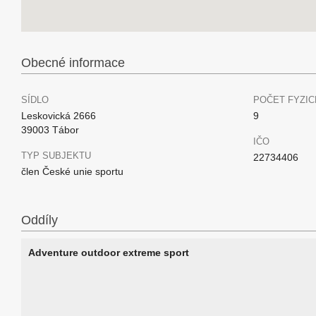
Obecné informace
SÍDLO
POČET FYZIC
Leskovická 2666
9
39003 Tábor
IČO
TYP SUBJEKTU
22734406
člen České unie sportu
Oddíly
Adventure outdoor extreme sport