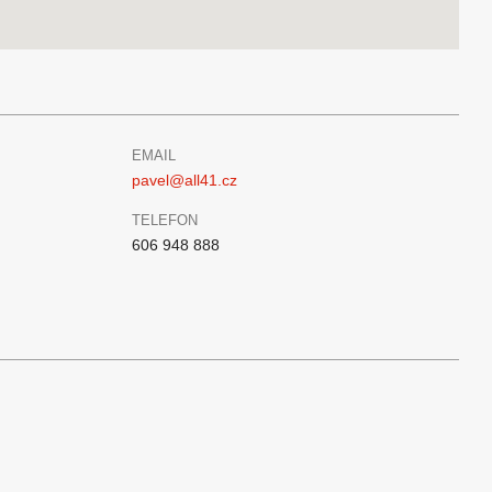
EMAIL
pavel@all41.cz
TELEFON
606 948 888