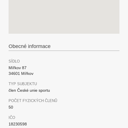
Obecné informace
SÍDLO
Mířkov 87
34601 Mířkov
TYP SUBJEKTU
člen České unie sportu
POČET FYZICKÝCH ČLENŮ
50
IČO
18230598