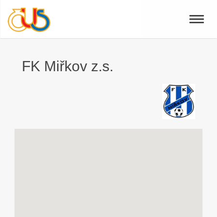
Toggle
naviga
FK Miřkov z.s.