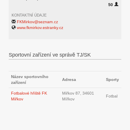
50
KONTAKTNÍ ÚDAJE
FKMirkov@seznam.cz
www.fkmirkov.estranky.cz
Sportovní zařízení ve správě TJ/SK
Název sportovního
Adresa
Sporty
zařízení
Fotbalové hřiště FK
Miřkov 87, 34601
Fotbal
Miřkov
Mířkov