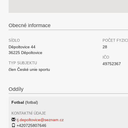
Obecné informace
SÍDLO
POČET FYZIC
Děpoltovice 44
28
36225 Děpoltovice
IČO
TYP SUBJEKTU
49752367
člen České unie sportu
Oddíly
Fotbal
(fotbal)
KONTAKTNÍ ÚDAJE
tj.depoltovice@seznam.cz
+420725807646