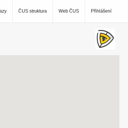
azy
ČUS struktura
Web ČUS
Přihlášení