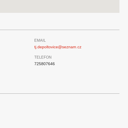
EMAIL
tj.depoltovice@seznam.cz
TELEFON
725807646