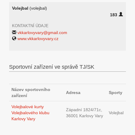
Volejbal
(volejbal)
183
KONTAKTNÍ ÚDAJE
vkkarlovyvary@gmail.com
www.vkkarlovyvary.cz
Sportovní zařízení ve správě TJ/SK
Název sportovního
Adresa
Sporty
zařízení
Volejbalové kurty
Západní 1824/71c,
Volejbalového klubu
Volejbal
36001 Karlovy Vary
Karlovy Vary