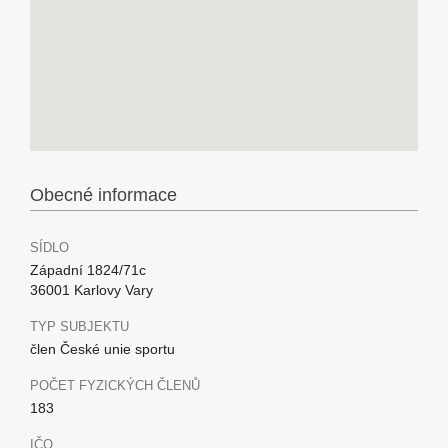
Obecné informace
SÍDLO
Západní 1824/71c
36001 Karlovy Vary
TYP SUBJEKTU
člen České unie sportu
POČET FYZICKÝCH ČLENŮ
183
IČO