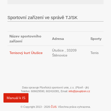
Sportovní zařízení ve správě TJ/SK
Název sportovního
Adresa
Sporty
zařízení
Útušice , 33209
Tenisový kurt Útušice
Tenis
Štěnovice
Data spravuje Plzeňská sportovní unie, z.s. (Plzeň - jih)
Telefon: 606629590, 602416381, Email:
info@psuplzen.cz
Manuál k IS
© Copyright 2013 - 2026
ČUS
. Všechna práva vyhrazena.