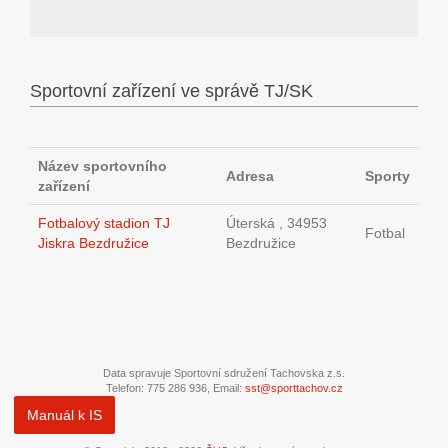
Sportovní zařízení ve správě TJ/SK
Název sportovního
Adresa
Sporty
zařízení
Fotbalový stadion TJ
Úterská , 34953
Fotbal
Jiskra Bezdružice
Bezdružice
Data spravuje Sportovní sdružení Tachovska z.s.
Telefon: 775 286 936, Email:
sst@sporttachov.cz
Manuál k IS