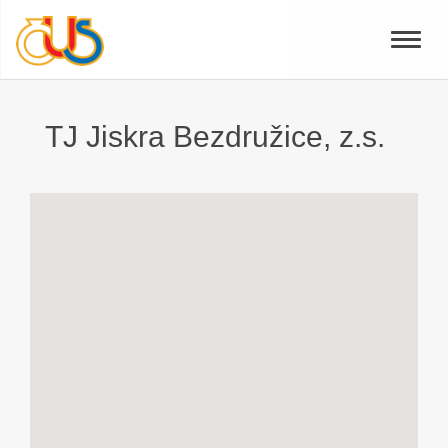
Toggle
naviga
TJ Jiskra Bezdružice, z.s.