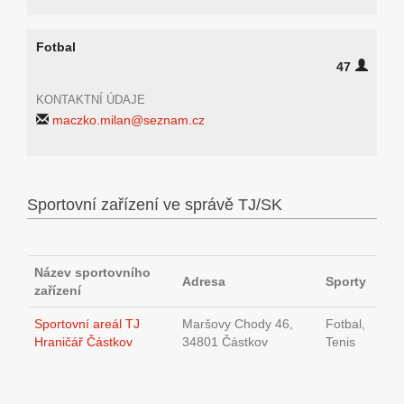
Fotbal
47
KONTAKTNÍ ÚDAJE
maczko.milan@seznam.cz
Sportovní zařízení ve správě TJ/SK
Název sportovního
Adresa
Sporty
zařízení
Sportovní areál TJ
Maršovy Chody 46,
Fotbal,
Hraničář Částkov
34801 Částkov
Tenis