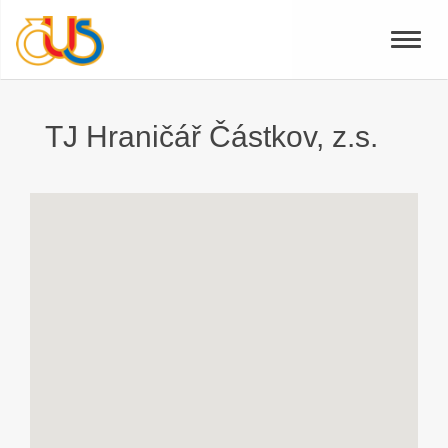
Toggle
naviga
TJ Hraničář Částkov, z.s.