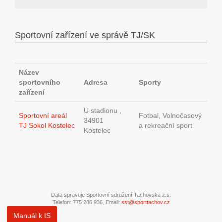
Sportovní zařízení ve správě TJ/SK
Název
sportovního
Adresa
Sporty
zařízení
U stadionu ,
Sportovní areál
Fotbal, Volnočasový
34901
TJ Sokol Kostelec
a rekreační sport
Kostelec
Data spravuje Sportovní sdružení Tachovska z.s.
Telefon: 775 286 936, Email:
sst@sporttachov.cz
Manuál k IS