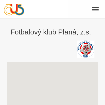
Toggle
naviga
Fotbalový klub Planá, z.s.