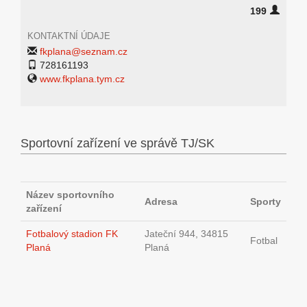
199
KONTAKTNÍ ÚDAJE
fkplana@seznam.cz
728161193
www.fkplana.tym.cz
Sportovní zařízení ve správě TJ/SK
Název sportovního
Adresa
Sporty
zařízení
Fotbalový stadion FK
Jateční 944, 34815
Fotbal
Planá
Planá