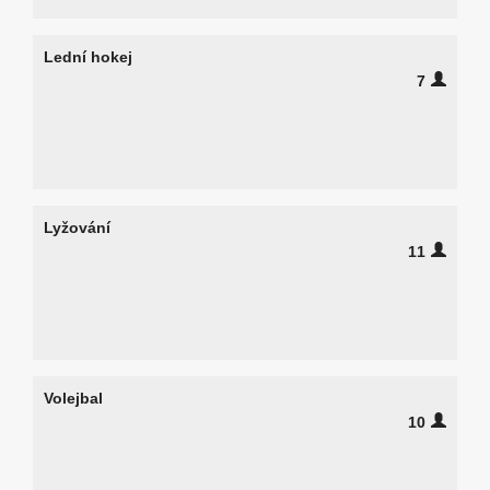
Lední hokej
7
Lyžování
11
Volejbal
10