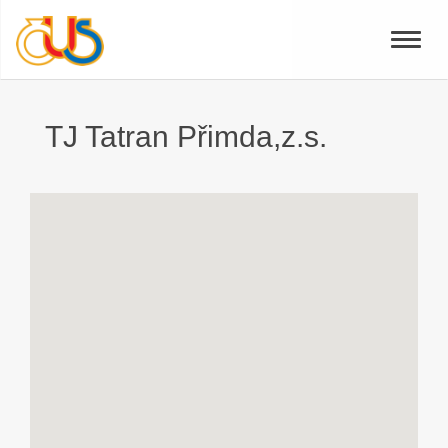
Toggle
naviga
TJ Tatran Přimda,z.s.