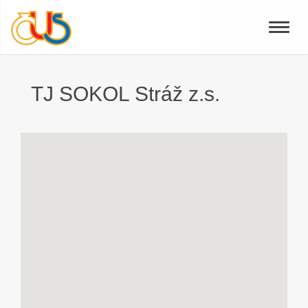
Toggle
naviga
TJ SOKOL Stráž z.s.