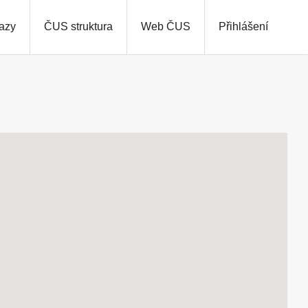
azy
ČUS struktura
Web ČUS
Přihlášení