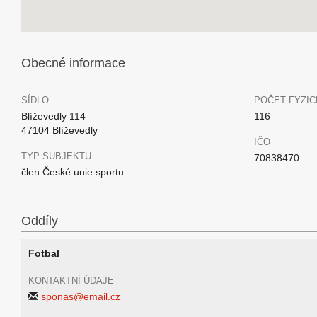
Obecné informace
SÍDLO
POČET FYZIC
Blíževedly 114
116
47104 Blíževedly
IČO
TYP SUBJEKTU
70838470
člen České unie sportu
Oddíly
Fotbal
KONTAKTNÍ ÚDAJE
sponas@email.cz