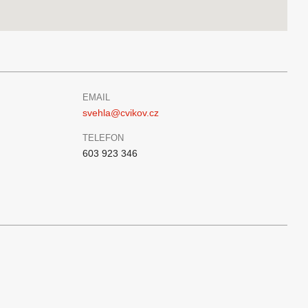
EMAIL
svehla@cvikov.cz
TELEFON
603 923 346