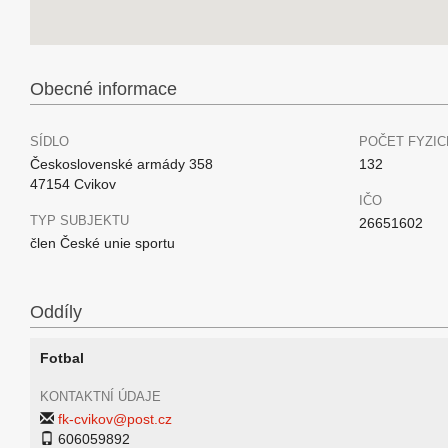
Obecné informace
SÍDLO
POČET FYZIC
Československé armády 358
132
47154 Cvikov
IČO
TYP SUBJEKTU
26651602
člen České unie sportu
Oddíly
Fotbal
KONTAKTNÍ ÚDAJE
fk-cvikov@post.cz
606059892