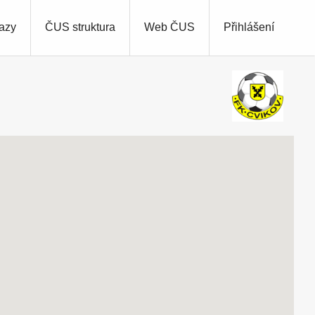
azy
ČUS struktura
Web ČUS
Přihlášení