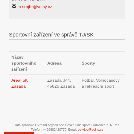
m.srajbr@volny.cz
Sportovní zařízení ve správě TJ/SK
Název
sportovního
Adresa
Sporty
zařízení
Areál SK
Zásada 344,
Fotbal, Volnočasový
Zásada
46825 Zásada
a rekreační sport
Data spravuje Okresní organizace České unie sportu Jablonec n. N., z.s.
Telefon: +420602420770, Email:
ostvjbc@volny.cz