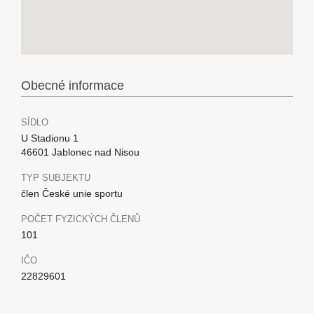
Obecné informace
SÍDLO
U Stadionu 1
46601 Jablonec nad Nisou
TYP SUBJEKTU
člen České unie sportu
POČET FYZICKÝCH ČLENŮ
101
IČO
22829601