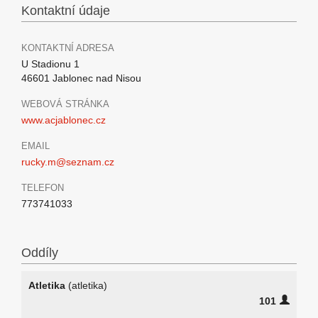
Kontaktní údaje
KONTAKTNÍ ADRESA
U Stadionu 1
46601 Jablonec nad Nisou
WEBOVÁ STRÁNKA
www.acjablonec.cz
EMAIL
rucky.m@seznam.cz
TELEFON
773741033
Oddíly
Atletika
(atletika)
101