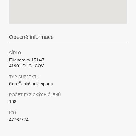
Obecné informace
SÍDLO
Fügnerova 1514/7
41901 DUCHCOV
TYP SUBJEKTU
člen České unie sportu
POČET FYZICKÝCH ČLENŮ
108
IČO
47767774