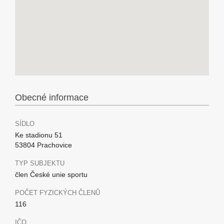
Obecné informace
SÍDLO
Ke stadionu 51
53804 Prachovice
TYP SUBJEKTU
člen České unie sportu
POČET FYZICKÝCH ČLENŮ
116
IČO