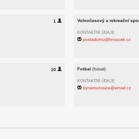
Volnočasový a rekreační spo
1
KONTAKTNÍ ÚDAJE
postadomu@broucek.cz
Fotbal
(futsal)
10
KONTAKTNÍ ÚDAJE
dynamorosice@email.cz