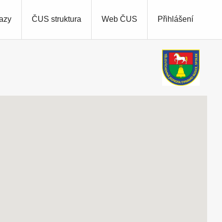
azy
ČUS struktura
Web ČUS
Přihlášení