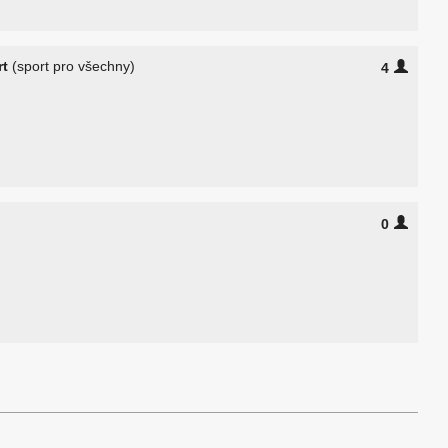
rt
(sport pro všechny)
4
0