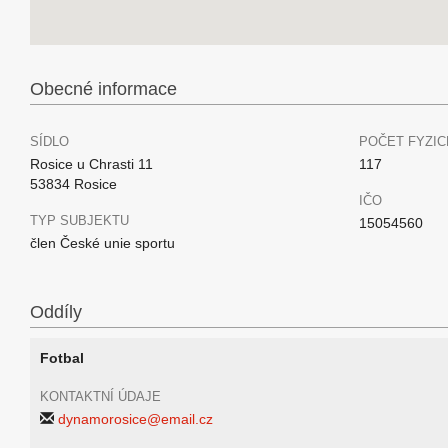
Obecné informace
SÍDLO
POČET FYZIC
Rosice u Chrasti 11
117
53834 Rosice
IČO
TYP SUBJEKTU
15054560
člen České unie sportu
Oddíly
Fotbal
KONTAKTNÍ ÚDAJE
dynamorosice@email.cz