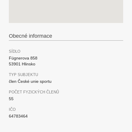
Obecné informace
SÍDLO
Fügnerova 858
53901 Hlinsko
TYP SUBJEKTU
člen České unie sportu
POČET FYZICKÝCH ČLENŮ
55
IČO
64783464