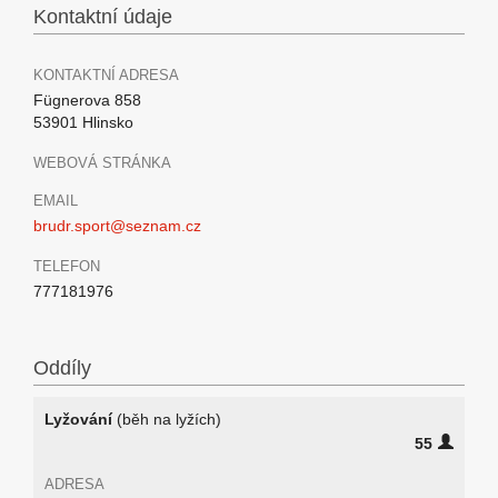
Kontaktní údaje
KONTAKTNÍ ADRESA
Fügnerova 858
53901 Hlinsko
WEBOVÁ STRÁNKA
EMAIL
brudr.sport@seznam.cz
TELEFON
777181976
Oddíly
Lyžování
(běh na lyžích)
55
ADRESA