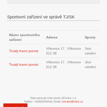
Sportovní zařízení ve správě TJ/SK
Název sportovního
Adresa
Sporty
zařízení
Vítkovice 17 , Vítkovice
Jiná
Trvalý travní porost
512 38
odvětví
Vítkovice 17 , Vítkovice
Jiná
Trvalý travní porost
512 38
odvětví
Data spravuje Unie sportu Jičínska, z.s.
Telefon: +420603346410, Email:
cstv.jicin@cbox.cz