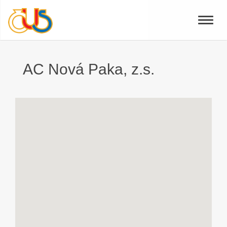
Toggle
naviga
AC Nová Paka, z.s.