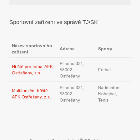
Sportovní zařízení ve správě TJ/SK
Název sportovního
Adresa
Sporty
zařízení
Pilného 331,
Hřiště pro fotbal AFK
53002
Fotbal
Ostřešany, z.s.
Ostřešany
Pilného 331,
Badminton,
Multifunkční hřiště
53002
Nohejbal,
AFK Ostřešany, z.s.
Ostřešany
Tenis