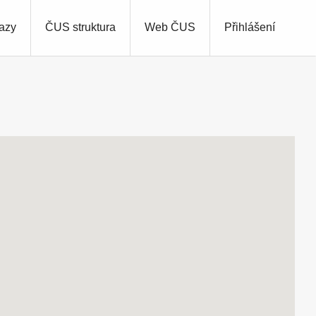
azy
ČUS struktura
Web ČUS
Přihlášení