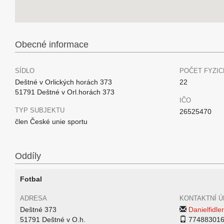
Obecné informace
SÍDLO
POČET FYZIC
Deštné v Orlických horách 373
22
51791 Deštné v Orl.horách 373
IČO
TYP SUBJEKTU
26525470
člen České unie sportu
Oddíly
Fotbal
ADRESA
KONTAKTNÍ Ú
Deštné 373
Danielfidl
51791 Deštné v O.h.
77488301