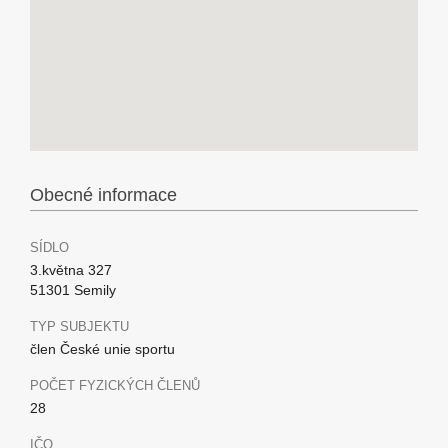
Obecné informace
SÍDLO
3.května 327
51301 Semily
TYP SUBJEKTU
člen České unie sportu
POČET FYZICKÝCH ČLENŮ
28
IČO