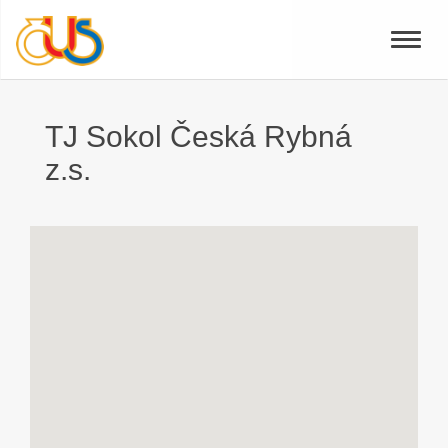
Toggle
naviga
TJ Sokol Česká Rybná
z.s.