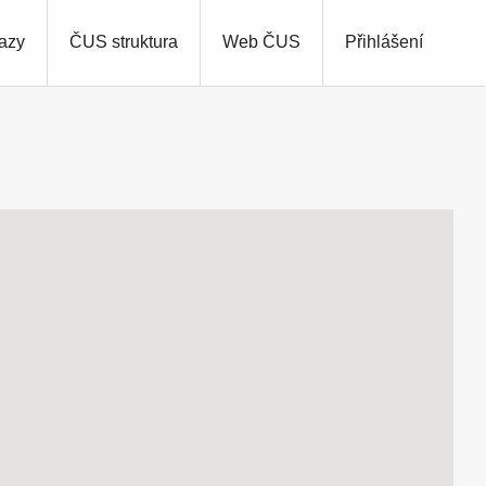
azy
ČUS struktura
Web ČUS
Přihlášení