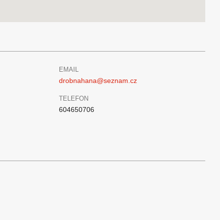
EMAIL
drobnahana@seznam.cz
TELEFON
604650706