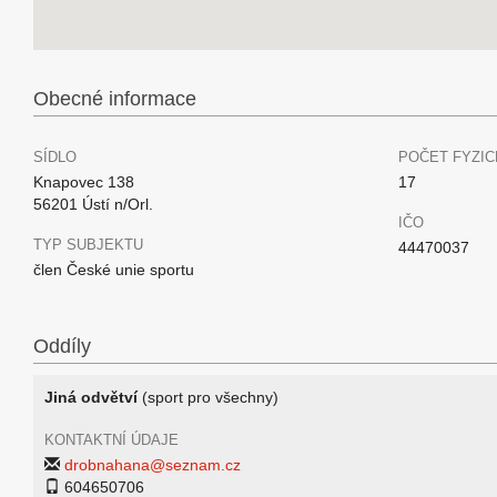
Obecné informace
SÍDLO
POČET FYZIC
Knapovec 138
17
56201 Ústí n/Orl.
IČO
TYP SUBJEKTU
44470037
člen České unie sportu
Oddíly
Jiná odvětví
(sport pro všechny)
KONTAKTNÍ ÚDAJE
drobnahana@seznam.cz
604650706